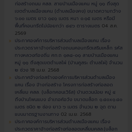
ก่อสร้างถนน คสล. สายบ้านเมืองแคน หมู่ ๑๑ ถึงสุด
เขตตำบลเมืองแคน (ตำบลเมืองคง) ขนาดความกว้าง
๖.๐๐ เมตร ยาว ๑๔๑ เมตร หนา ๐.๑๕ เมตร หรือมี
พื้นที่คอนกรีตไม่น้อยกว่า ๘๔๖ ตารางเมตร
04 ส.ค.
2569
ประกาศองค์การบริหารส่วนตำบลเมืองแคน เรื่อง
ประกวดราคาจ้างก่อสร้างถนนคอนกรีตเสริมเหล็ก รหัส
ทางหลวงท้องถิ่น ศก.ถ ๑๓๘-๐๑ สายบ้านเมืองแคน
หมู่ ๑๑ ถึงสุดเขตตำบลไผ่ (บ้านคูสระ ตำบลไผ่) จำนวน
๒ ช่วง
18 เม.ย. 2568
ประกาศจ้างก่อสร้างองค์การบริหารส่วนตำบลเมือง
แคน เรื่อง จ้างก่อสร้าง โครงการก่อสร้างท่อลอด
เหลี่ยม คสล. (บล็อกคอนเวิร์ส) บ้านดวนน้อย หมู่ ๔
ถึงบ้านโพนแบง อำเภอค้อวัง ขนาดบล็อก ๑.๘๐x๑.๘๐
เมตร ชนิด ๒ ช่อง ยาว ๖ เมตร จำนวน ๒ จุด ตาม
แบบมาตรฐานงานทาง
02 เม.ย. 2568
ประกาศองค์การบริหารส่วนตำบลเมืองแคน เรื่อง
ประกวดราคาจ้างก่อสร้างท่อลอดเหลี่ยมคสล.(บล็อก