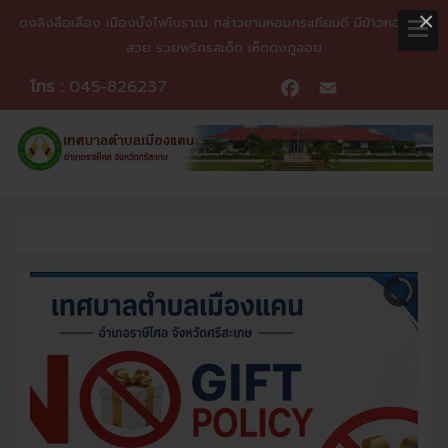
×
ดงลิงลือเลื่อง เมืองบั้งไฟโบราณ กล่าวขานหอมกระเทียมดี มีข้าวหอมมะลิ
สวย รวยพริกรสเด็ด เห็ดดงภูลอย
โทร :
045-826237
Facebook
Email