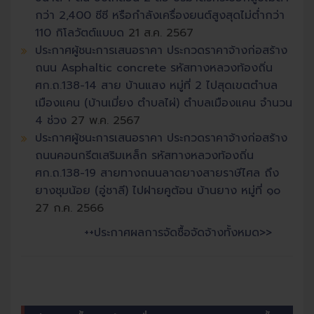
กว่า 2,400 ซีซี หรือกำลังเครื่องยนต์สูงสุดไม่ต่ำกว่า
110 กิโลวัตต์แบบด
21 ส.ค. 2567
ประกาศผู้ชนะการเสนอราคา ประกวดราคาจ้างก่อสร้าง
ถนน Asphaltic concrete รหัสทางหลวงท้องถิ่น
ศก.ถ.138-14 สาย บ้านแสง หมู่ที่ 2 ไปสุดเขตตำบล
เมืองแคน (บ้านเมี่ยง ตำบลไผ่) ตำบลเมืองแคน จำนวน
4 ช่วง
27 พ.ค. 2567
ประกาศผู้ชนะการเสนอราคา ประกวดราคาจ้างก่อสร้าง
ถนนคอนกรีตเสริมเหล็ก รหัสทางหลวงท้องถิ่น
ศก.ถ.138-19 สายทางถนนลาดยางสายราษีไศล ถึง
ยางชุมน้อย (อู่ชาลี) ไปฝายคูต้อน บ้านยาง หมู่ที่ ๑๐
27 ก.ค. 2566
++ประกาศผลการจัดซื้อจัดจ้างทั้งหมด>>