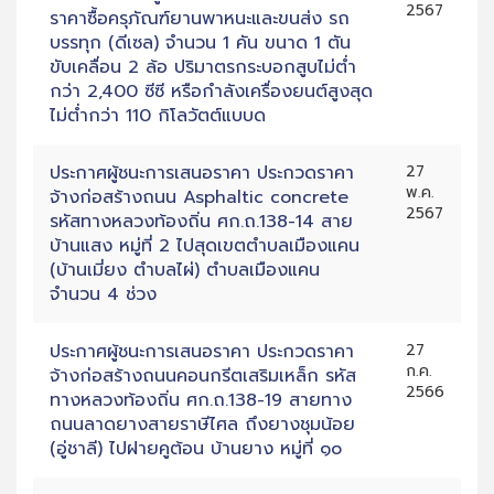
2567
ราคาซื้อครุภัณฑ์ยานพาหนะและขนส่ง รถ
บรรทุก (ดีเซล) จำนวน 1 คัน ขนาด 1 ตัน
ขับเคลื่อน 2 ล้อ ปริมาตรกระบอกสูบไม่ต่ำ
กว่า 2,400 ซีซี หรือกำลังเครื่องยนต์สูงสุด
ไม่ต่ำกว่า 110 กิโลวัตต์แบบด
ประกาศผู้ชนะการเสนอราคา ประกวดราคา
27
พ.ค.
จ้างก่อสร้างถนน Asphaltic concrete
2567
รหัสทางหลวงท้องถิ่น ศก.ถ.138-14 สาย
บ้านแสง หมู่ที่ 2 ไปสุดเขตตำบลเมืองแคน
(บ้านเมี่ยง ตำบลไผ่) ตำบลเมืองแคน
จำนวน 4 ช่วง
ประกาศผู้ชนะการเสนอราคา ประกวดราคา
27
ก.ค.
จ้างก่อสร้างถนนคอนกรีตเสริมเหล็ก รหัส
2566
ทางหลวงท้องถิ่น ศก.ถ.138-19 สายทาง
ถนนลาดยางสายราษีไศล ถึงยางชุมน้อย
(อู่ชาลี) ไปฝายคูต้อน บ้านยาง หมู่ที่ ๑๐