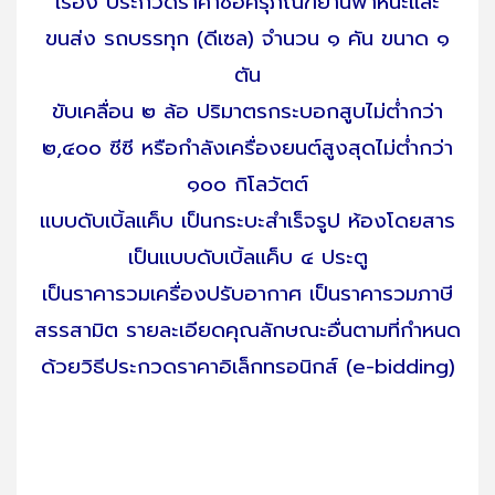
เรื่อง ประกวดราคาซื้อครุภัณฑ์ยานพาหนะและ
ขนส่ง รถบรรทุก (ดีเซล) จำนวน ๑ คัน ขนาด ๑
ตัน
ขับเคลื่อน ๒ ล้อ ปริมาตรกระบอกสูบไม่ต่ำกว่า
๒,๔๐๐ ซีซี หรือกำลังเครื่องยนต์สูงสุดไม่ต่ำกว่า
๑๐๐ กิโลวัตต์
แบบดับเบิ้ลแค็บ เป็นกระบะสำเร็จรูป ห้องโดยสาร
เป็นแบบดับเบิ้ลแค็บ ๔ ประตู
เป็นราคารวมเครื่องปรับอากาศ เป็นราคารวมภาษี
สรรสามิต รายละเอียดคุณลักษณะอื่นตามที่กำหนด
ด้วยวิธีประกวดราคาอิเล็กทรอนิกส์ (e-bidding)