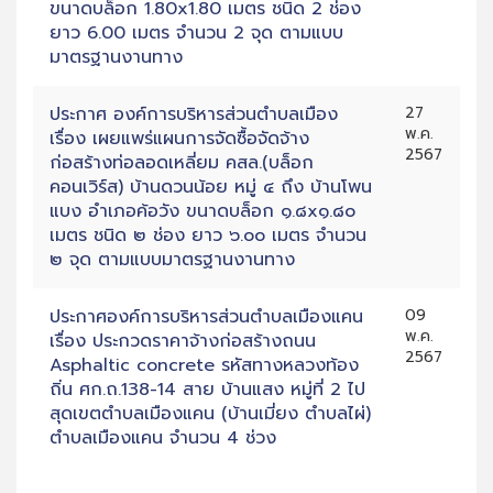
ขนาดบล็อก 1.80x1.80 เมตร ชนิด 2 ช่อง
ยาว 6.00 เมตร จำนวน 2 จุด ตามแบบ
มาตรฐานงานทาง
ประกาศ องค์การบริหารส่วนตำบลเมือง
27
พ.ค.
เรื่อง เผยแพร่แผนการจัดซื้อจัดจ้าง
2567
ก่อสร้างท่อลอดเหลี่ยม คสล.(บล็อก
คอนเวิร์ส) บ้านดวนน้อย หมู่ ๔ ถึง บ้านโพน
แบง อำเภอค้อวัง ขนาดบล็อก ๑.๘x๑.๘๐
เมตร ชนิด ๒ ช่อง ยาว ๖.๐๐ เมตร จำนวน
๒ จุด ตามแบบมาตรฐานงานทาง
ประกาศองค์การบริหารส่วนตำบลเมืองแคน
09
พ.ค.
เรื่อง ประกวดราคาจ้างก่อสร้างถนน
2567
Asphaltic concrete รหัสทางหลวงท้อง
ถิ่น ศก.ถ.138-14 สาย บ้านแสง หมู่ที่ 2 ไป
สุดเขตตำบลเมืองแคน (บ้านเมี่ยง ตำบลไผ่)
ตำบลเมืองแคน จำนวน 4 ช่วง