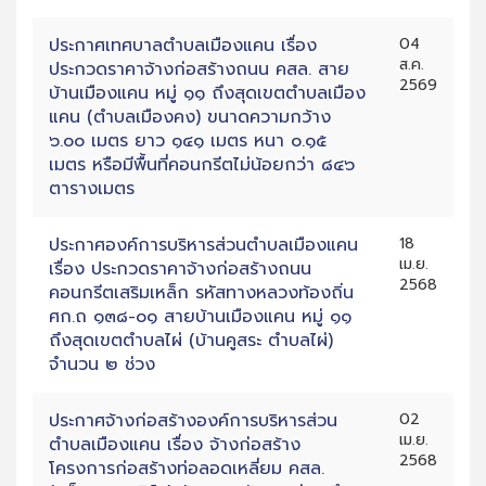
ประกาศเทศบาลตำบลเมืองแคน เรื่อง
04
ส.ค.
ประกวดราคาจ้างก่อสร้างถนน คสล. สาย
2569
บ้านเมืองแคน หมู่ ๑๑ ถึงสุดเขตตำบลเมือง
แคน (ตำบลเมืองคง) ขนาดความกว้าง
๖.๐๐ เมตร ยาว ๑๔๑ เมตร หนา ๐.๑๕
เมตร หรือมีพื้นที่คอนกรีตไม่น้อยกว่า ๘๔๖
ตารางเมตร
ประกาศองค์การบริหารส่วนตำบลเมืองแคน
18
เม.ย.
เรื่อง ประกวดราคาจ้างก่อสร้างถนน
2568
คอนกรีตเสริมเหล็ก รหัสทางหลวงท้องถิ่น
ศก.ถ ๑๓๘-๐๑ สายบ้านเมืองแคน หมู่ ๑๑
ถึงสุดเขตตำบลไผ่ (บ้านคูสระ ตำบลไผ่)
จำนวน ๒ ช่วง
ประกาศจ้างก่อสร้างองค์การบริหารส่วน
02
เม.ย.
ตำบลเมืองแคน เรื่อง จ้างก่อสร้าง
2568
โครงการก่อสร้างท่อลอดเหลี่ยม คสล.