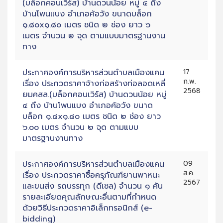
(บล็อกคอนเวิร์ส) บ้านดวนน้อย หมู่ ๔ ถึง
บ้านโพนแบง อำเภอค้อวัง ขนาดบล็อก
๑.๘๐x๑.๘๐ เมตร ชนิด ๒ ช่อง ยาว ๖
เมตร จำนวน ๒ จุด ตามแบบมาตรฐานงาน
ทาง
ประกาศองค์การบริหารส่วนตำบลเมืองแคน
17
ก.พ.
เรื่อง ประกวดราคาจ้างก่อสร้างท่อลอดเหลี่
2568
ยมคสล.(บล็อกคอนเวิร์ส) บ้านดวนน้อย หมู่
๔ ถึง บ้านโพนแบง อำเภอค้อวัง ขนาด
บล็อก ๑.๘x๑.๘๐ เมตร ชนิด ๒ ช่อง ยาว
๖.๐๐ เมตร จำนวน ๒ จุด ตามแบบ
มาตรฐานงานทาง
ประกาศองค์การบริหารส่วนตำบลเมืองแคน
09
ส.ค.
เรื่อง ประกวดราคาซื้อครุภัณฑ์ยานพาหนะ
2567
และขนส่ง รถบรรทุก (ดีเซล) จำนวน ๑ คัน
รายละเอียดคุณลักษณะอื่นตามที่กำหนด
ด้วยวิธีประกวดราคาอิเล็กทรอนิกส์ (e-
bidding)